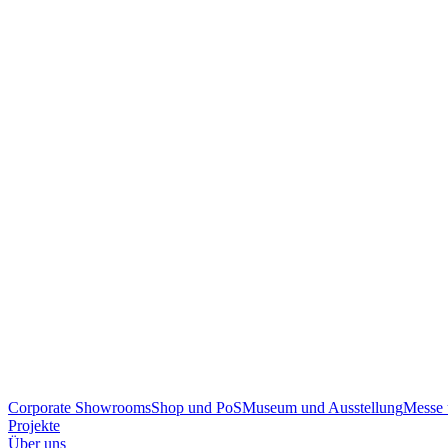
Corporate Showrooms
Shop und PoS
Museum und Ausstellung
Messe 
Projekte
Über uns