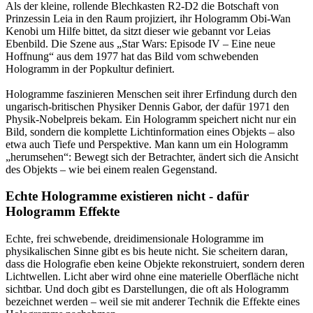
Als der kleine, rollende Blechkasten R2-D2 die Botschaft von
Prinzessin Leia in den Raum projiziert, ihr Hologramm Obi-Wan
Kenobi um Hilfe bittet, da sitzt dieser wie gebannt vor Leias
Ebenbild. Die Szene aus „Star Wars: Episode IV – Eine neue
Hoffnung“ aus dem 1977 hat das Bild vom schwebenden
Hologramm in der Popkultur definiert.
Hologramme faszinieren Menschen seit ihrer Erfindung durch den
ungarisch-britischen Physiker Dennis Gabor, der dafür 1971 den
Physik-Nobelpreis bekam. Ein Hologramm speichert nicht nur ein
Bild, sondern die komplette Lichtinformation eines Objekts – also
etwa auch Tiefe und Perspektive. Man kann um ein Hologramm
„herumsehen“: Bewegt sich der Betrachter, ändert sich die Ansicht
des Objekts – wie bei einem realen Gegenstand.
Echte Hologramme existieren nicht - dafür
Hologramm Effekte
Echte, frei schwebende, dreidimensionale Hologramme im
physikalischen Sinne gibt es bis heute nicht. Sie scheitern daran,
dass die Holografie eben keine Objekte rekonstruiert, sondern deren
Lichtwellen. Licht aber wird ohne eine materielle Oberfläche nicht
sichtbar. Und doch gibt es Darstellungen, die oft als Hologramm
bezeichnet werden – weil sie mit anderer Technik die Effekte eines