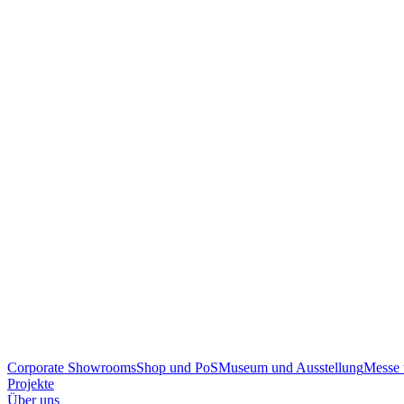
Corporate Showrooms
Shop und PoS
Museum und Ausstellung
Messe 
Projekte
Über uns