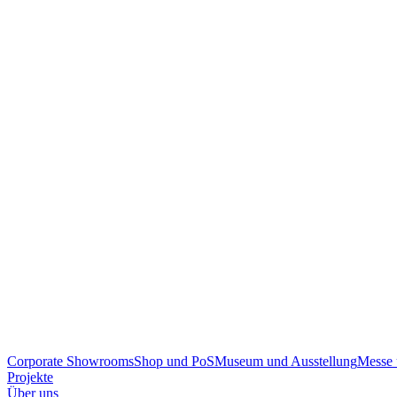
Corporate Showrooms
Shop und PoS
Museum und Ausstellung
Messe 
Projekte
Über uns