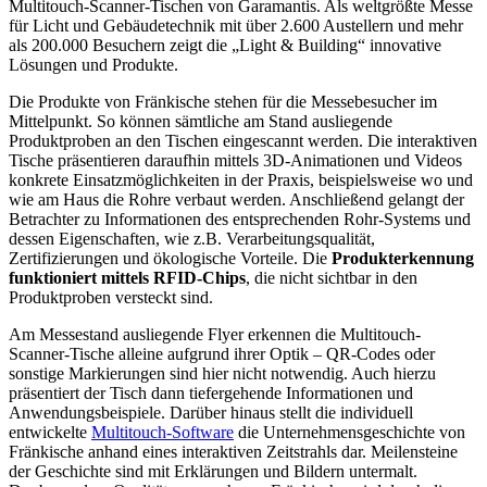
Multitouch-Scanner-Tischen von Garamantis. Als weltgrößte Messe
für Licht und Gebäudetechnik mit über 2.600 Austellern und mehr
als 200.000 Besuchern zeigt die „Light & Building“ innovative
Lösungen und Produkte.
Die Produkte von Fränkische stehen für die Messebesucher im
Mittelpunkt. So können sämtliche am Stand ausliegende
Produktproben an den Tischen eingescannt werden. Die interaktiven
Tische präsentieren daraufhin mittels 3D-Animationen und Videos
konkrete Einsatzmöglichkeiten in der Praxis, beispielsweise wo und
wie am Haus die Rohre verbaut werden. Anschließend gelangt der
Betrachter zu Informationen des entsprechenden Rohr-Systems und
dessen Eigenschaften, wie z.B. Verarbeitungsqualität,
Zertifizierungen und ökologische Vorteile. Die
Produkterkennung
funktioniert mittels RFID-Chips
, die nicht sichtbar in den
Produktproben versteckt sind.
Am Messestand ausliegende Flyer erkennen die Multitouch-
Scanner-Tische alleine aufgrund ihrer Optik – QR-Codes oder
sonstige Markierungen sind hier nicht notwendig. Auch hierzu
präsentiert der Tisch dann tiefergehende Informationen und
Anwendungsbeispiele. Darüber hinaus stellt die individuell
entwickelte
Multitouch-Software
die Unternehmensgeschichte von
Fränkische anhand eines interaktiven Zeitstrahls dar. Meilensteine
der Geschichte sind mit Erklärungen und Bildern untermalt.