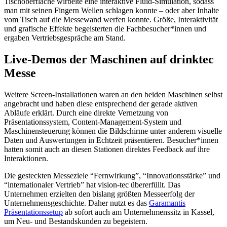
Tischoberfläche wirbelte eine interaktive Fluid-Simulation, sodass
man mit seinen Fingern Wellen schlagen konnte – oder aber Inhalte
vom Tisch auf die Messewand werfen konnte. Größe, Interaktivität
und grafische Effekte begeisterten die Fachbesucher*innen und
ergaben Vertriebsgespräche am Stand.
Live-Demos der Maschinen auf drinktec
Messe
Weitere Screen-Installationen waren an den beiden Maschinen selbst
angebracht und haben diese entsprechend der gerade aktiven
Abläufe erklärt. Durch eine direkte Vernetzung von
Präsentationssystem, Content-Management-System und
Maschinensteuerung können die Bildschirme unter anderem visuelle
Daten und Auswertungen in Echtzeit präsentieren. Besucher*innen
hatten somit auch an diesen Stationen direktes Feedback auf ihre
Interaktionen.
Die gesteckten Messeziele “Fernwirkung”, “Innovationsstärke” und
“internationaler Vertrieb” hat vision-tec übererfüllt. Das
Unternehmen erzielten den bislang größten Messeerfolg der
Unternehmensgeschichte. Daher nutzt es das
Garamantis
Präsentationssetup
ab sofort auch am Unternehmenssitz in Kassel,
um Neu- und Bestandskunden zu begeistern.