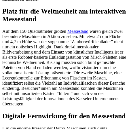
Platz für die Weltneuheit am interaktiven
Messestand
Auf dem 150 Quadratmeter großen
Messestand
waren gleich zwei
besondere Maschinen in Aktion zu sehen: Mit etwa 25 qm Fläche
und 4,7 m Höhe war der sogenannte “Zauberwürfelentlader” nicht
nur ein optisches Highlight. Dank drei-dimensionaler
Bildverarbeitung und dem Einsatz von künstlicher Intelligenz ist er
als erste Roboter-basierte Entladungsstation von Misch-Paletten eine
technische Weltneuheit. Bislang mussten solch bunt gemischte
Paletten von Hand entladen werden, wofür vision-tec nun eine
vollautomatisierte Lösung präsentierte. Die zweite Maschine, eine
Leergutkontrolle zur Erkennung von Flaschen im Kasten,
identifiziert selbst die Vielzahl an Individualflaschen dieser Branche
eindeutig. Besucher*innen am Messestand konnten die Maschinen
selbst mit unsortierten Kästen “füttern” und sich von der
Leistungsfähigkeit der Innovationen des Kasseler Unternehmens
überzeugen.
Digitale Fernwirkung für den Messestand
Um die enorme Präsenz der Demo-Maschinen auch digital