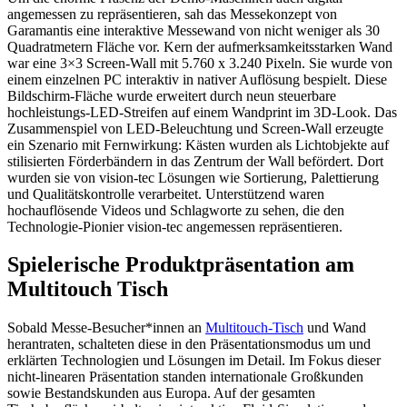
angemessen zu repräsentieren, sah das Messekonzept von
Garamantis eine interaktive Messewand von nicht weniger als 30
Quadratmetern Fläche vor. Kern der aufmerksamkeitsstarken Wand
war eine 3×3 Screen-Wall mit 5.760 x 3.240 Pixeln. Sie wurde von
einem einzelnen PC interaktiv in nativer Auflösung bespielt. Diese
Bildschirm-Fläche wurde erweitert durch neun steuerbare
hochleistungs-LED-Streifen auf einem Wandprint im 3D-Look. Das
Zusammenspiel von LED-Beleuchtung und Screen-Wall erzeugte
ein Szenario mit Fernwirkung: Kästen wurden als Lichtobjekte auf
stilisierten Förderbändern in das Zentrum der Wall befördert. Dort
wurden sie von vision-tec Lösungen wie Sortierung, Palettierung
und Qualitätskontrolle verarbeitet. Unterstützend waren
hochauflösende Videos und Schlagworte zu sehen, die den
Technologie-Pionier vision-tec angemessen repräsentieren.
Spielerische Produktpräsentation am
Multitouch Tisch
Sobald Messe-Besucher*innen an
Multitouch-Tisch
und Wand
herantraten, schalteten diese in den Präsentationsmodus um und
erklärten Technologien und Lösungen im Detail. Im Fokus dieser
nicht-linearen Präsentation standen internationale Großkunden
sowie Bestandskunden aus Europa. Auf der gesamten