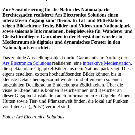
Zur Sensibilisierung für die Natur des Nationalparks
Berchtesgaden realisierte Ars Electronica Solutions einen
interaktiven Zugang zum Thema. In Tal- und Mittelstation
zeigen Bildschirme Texte, Bilder und Videos zum Nationalpark
sowie saisonale Informationen, beispielsweise für Wanderer und
Gleitschirmflieger. Ganz oben in der Bergstation wurde ein
Medienraum als digitales und dynamisches Fenster in den
Nationalpark errichtet.
Das zentrale Ausstellungsobjekt durfte Garamantis im Auftrag der
Ars Electronica Solutions
realisieren: eine
interaktive Medienstation
,
die spektakuläre Gigapixel-Bilder aus dem Nationalpark zeigt. Diese
eigens erstellten, extrem hochauflösenden Bilder können bis in
kleinste Details herangezoomt werden und offenbaren so einen
ungeahnten Detailgrad an Entdeckungsmöglichkeiten. Über die
visuelle Ebene hinaus können Besucherinnen und Besucher an
dieser Gigapixel-Installation auch Informationen zu Gipfeln, Almen,
Hütten sowie Tier- und Pflanzenwelt finden, die lokal auf Punkten
von Interesse („PoIs“) verortet sind.
Fotos: Ars Electronica Solutions