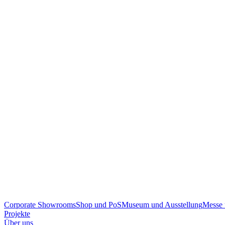
Corporate Showrooms
Shop und PoS
Museum und Ausstellung
Messe 
Projekte
Über uns