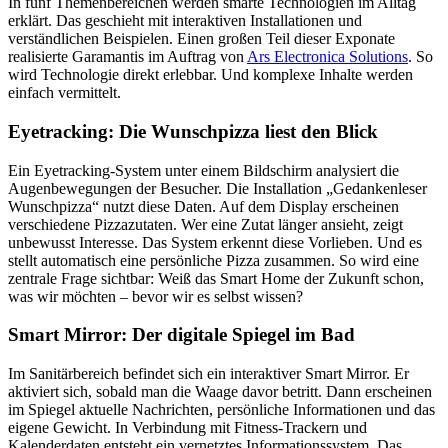
In fünf Themenbereichen werden smarte Technologien im Alltag
erklärt. Das geschieht mit interaktiven Installationen und
verständlichen Beispielen. Einen großen Teil dieser Exponate
realisierte Garamantis im Auftrag von
Ars Electronica Solutions
. So
wird Technologie direkt erlebbar. Und komplexe Inhalte werden
einfach vermittelt.
Eyetracking: Die Wunschpizza liest den Blick
Ein Eyetracking-System unter einem Bildschirm analysiert die
Augenbewegungen der Besucher. Die Installation „Gedankenleser
Wunschpizza“ nutzt diese Daten. Auf dem Display erscheinen
verschiedene Pizzazutaten. Wer eine Zutat länger ansieht, zeigt
unbewusst Interesse. Das System erkennt diese Vorlieben. Und es
stellt automatisch eine persönliche Pizza zusammen. So wird eine
zentrale Frage sichtbar: Weiß das Smart Home der Zukunft schon,
was wir möchten – bevor wir es selbst wissen?
Smart Mirror: Der digitale Spiegel im Bad
Im Sanitärbereich befindet sich ein interaktiver Smart Mirror. Er
aktiviert sich, sobald man die Waage davor betritt. Dann erscheinen
im Spiegel aktuelle Nachrichten, persönliche Informationen und das
eigene Gewicht. In Verbindung mit Fitness-Trackern und
Kalenderdaten entsteht ein vernetztes Informationssystem. Das