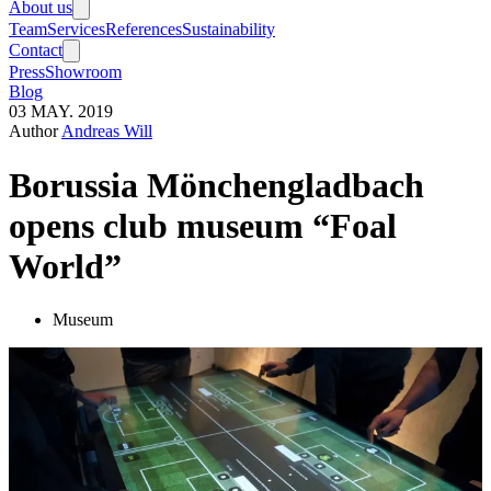
About us
Team
Services
References
Sustainability
Contact
Press
Showroom
Blog
03
MAY.
2019
Author
Andreas Will
Borussia Mönchengladbach
opens club museum “Foal
World”
Museum